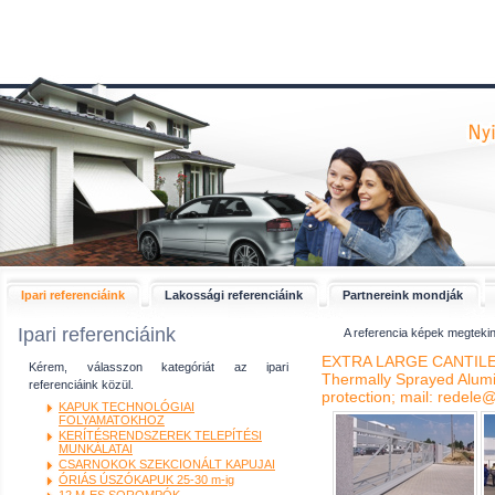
Ipari referenciáink
Lakossági referenciáink
Partnereink mondják
Ipari referenciáink
A referencia képek megtekint
EXTRA LARGE CANTILEV
Kérem, válasszon kategóriát az ipari
Thermally Sprayed Alumin
referenciáink közül.
protection; mail: redel
KAPUK TECHNOLÓGIAI
FOLYAMATOKHOZ
KERÍTÉSRENDSZEREK TELEPÍTÉSI
MUNKÁLATAI
CSARNOKOK SZEKCIONÁLT KAPUJAI
ÓRIÁS ÚSZÓKAPUK 25-30 m-ig