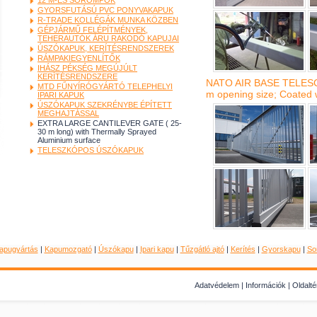
12 M-ES SOROMPÓK
GYORSFUTÁSÚ PVC PONYVAKAPUK
R-TRADE KOLLÉGÁK MUNKA KÖZBEN
GÉPJÁRMŰ FELÉPÍTMÉNYEK,
TEHERAUTÓK ÁRU RAKODÓ KAPUJAI
ÚSZÓKAPUK, KERÍTÉSRENDSZEREK
RÁMPAKIEGYENLÍTŐK
IHÁSZ PÉKSÉG MEGÚJÚLT
KERÍTÉSRENDSZERE
NATO AIR BASE TELESC
MTD FŰNYÍRÓGYÁRTÓ TELEPHELYI
m opening size; Coated 
IPARI KAPUK
ÚSZÓKAPUK SZEKRÉNYBE ÉPÍTETT
MEGHAJTÁSSAL
EXTRA LARGE CANTILEVER GATE ( 25-
30 m long) with Thermally Sprayed
Aluminium surface
TELESZKÓPOS ÚSZÓKAPUK
apugyártás
|
Kapumozgató
|
Úszókapu
|
Ipari kapu
|
Tűzgátló ajtó
|
Kerítés
|
Gyorskapu
|
So
Adatvédelem
|
Információk
|
Oldalt