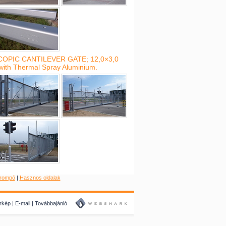
OPIC CANTILEVER GATE; 12,0×3,0
with Thermal Spray Aluminium.
rompó
|
Hasznos oldalak
érkép
|
E-mail
|
Továbbajánló