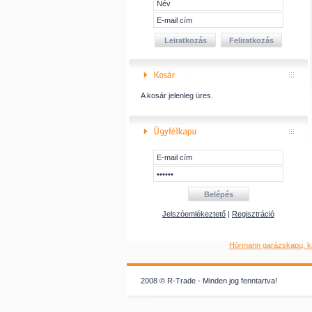
A kosár jelenleg üres.
Jelszóemlékeztető
|
Regisztráció
Hörmann garázskapu, k
2008 © R-Trade - Minden jog fenntartva!