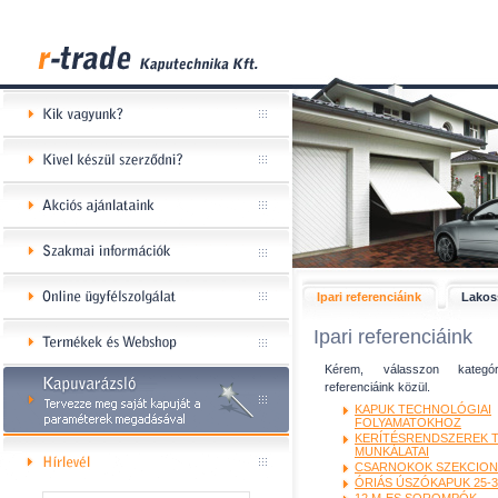
Ipari referenciáink
Lakoss
Ipari referenciáink
Kérem, válasszon kategó
referenciáink közül.
KAPUK TECHNOLÓGIAI
FOLYAMATOKHOZ
KERÍTÉSRENDSZEREK T
MUNKÁLATAI
CSARNOKOK SZEKCIONÁ
ÓRIÁS ÚSZÓKAPUK 25-30