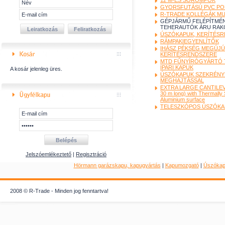
12 M-ES SOROMPÓK
GYORSFUTÁSÚ PVC PO
R-TRADE KOLLÉGÁK M
GÉPJÁRMŰ FELÉPÍTMÉN
TEHERAUTÓK ÁRU RAK
ÚSZÓKAPUK, KERÍTÉS
RÁMPAKIEGYENLÍTŐK
IHÁSZ PÉKSÉG MEGÚJÚ
KERÍTÉSRENDSZERE
MTD FŰNYÍRÓGYÁRTÓ 
IPARI KAPUK
A kosár jelenleg üres.
ÚSZÓKAPUK SZEKRÉNYB
MEGHAJTÁSSAL
EXTRA LARGE CANTILEV
30 m long) with Thermally
Aluminium surface
TELESZKÓPOS ÚSZÓKA
Jelszóemlékeztető
|
Regisztráció
Hörmann garázskapu, kapugyártás
|
Kapumozgató
|
Úszóka
2008 © R-Trade - Minden jog fenntartva!