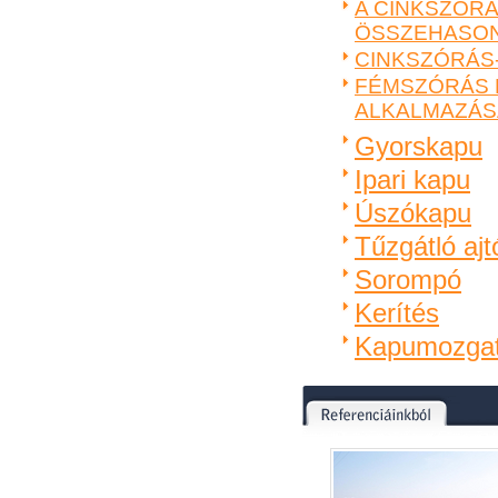
A CINKSZÓRÁ
ÖSSZEHASON
CINKSZÓRÁS
FÉMSZÓRÁS F
ALKALMAZÁS
Gyorskapu
Ipari kapu
Úszókapu
Tűzgátló ajt
Sorompó
Kerítés
Kapumozga