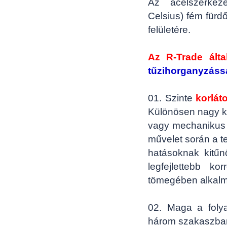
Az acélszerkeze
Celsius) fém fürd
felületére.
Az R-Trade álta
tűzihorganyzáss
01. Szinte
korlát
Különösen nagy k
vagy mechanikus h
művelet során a t
hatásoknak kitűnő
legfejlettebb ko
tömegében alkalma
02. Maga a folya
három szakaszban 