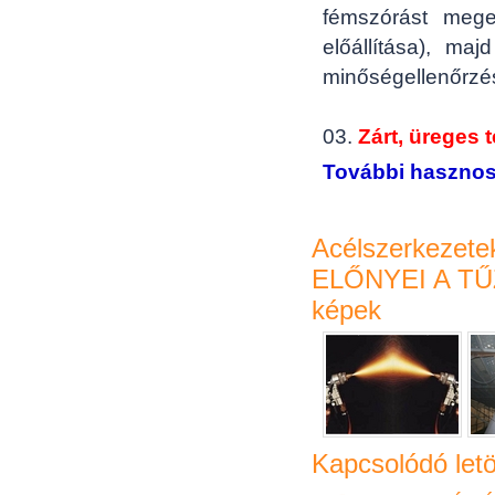
fémszórást mege
előállítása), ma
minőségellenőrzé
03.
Zárt, üreges 
További hasznos 
Acélszerkezete
ELŐNYEI A T
képek
Kapcsolódó letö