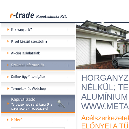
HORGANYZ
NÉLKÜL; T
ALUMÍNIUM
WWW.META
Acélszerkezete
ELŐNYEI A T