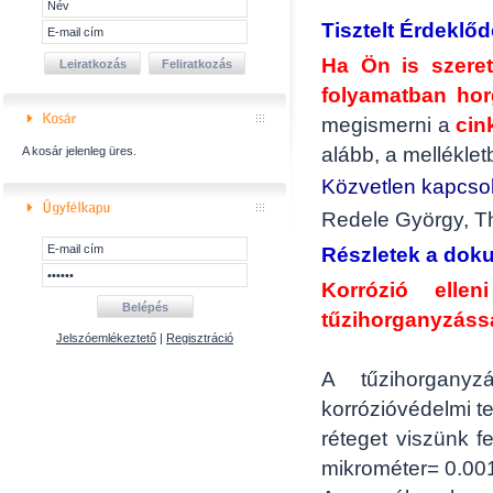
Tisztelt Érdeklőd
Ha Ön is szeret
folyamatban horg
megismerni a
cin
alább, a mellékle
A kosár jelenleg üres.
Közvetlen kapcsol
Redele György, T
Részletek a do
Korrózió elle
tűzihorganyzássa
Jelszóemlékeztető
|
Regisztráció
A tűzihorganyz
korrózióvédelmi te
réteget viszünk f
mikrométer= 0.00