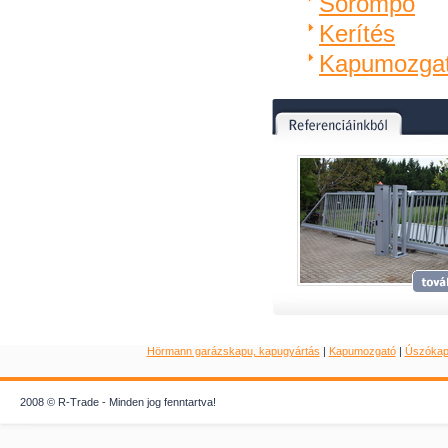
Sorompó
Kerítés
Kapumozga
Hörmann garázskapu, kapugyártás
|
Kapumozgató
|
Úszóka
2008 © R-Trade - Minden jog fenntartva!