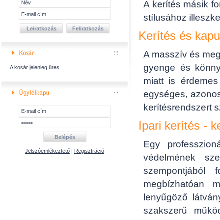
A kerítés másik f
stílusához illeszke
Kerítés és kapu
A masszív és megb
gyenge és könny
A kosár jelenleg üres.
miatt is érdemes 
egységes, azonos
kerítésrendszert 
Ipari kerítés - 
Egy professzioná
Jelszóemlékeztető
|
Regisztráció
védelmének sze
szempontjából 
megbízhatóan mű
lenyűgöző látván
szakszerű működ