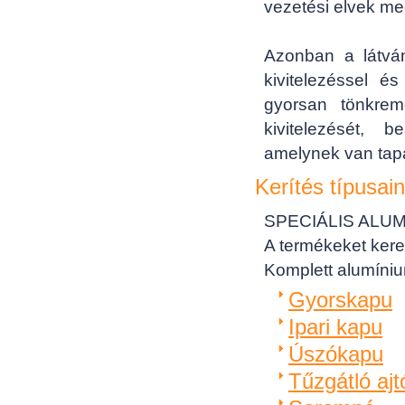
vezetési elvek meg
Azonban a látvá
kivitelezéssel é
gyorsan tönkrem
kivitelezését, 
amelynek van tapas
Kerítés típusai
SPECIÁLIS ALU
A termékeket kere
Komplett alumínium
Gyorskapu
Ipari kapu
Úszókapu
Tűzgátló ajt