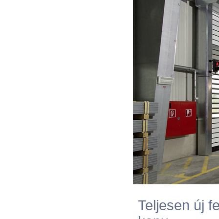
Teljesen új 