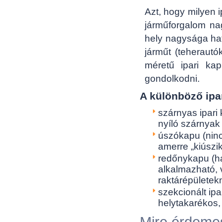
Azt, hogy milyen i
járműforgalom na
hely nagysága ha
járműt (teherautó
méretű ipari k
gondolkodni.
A különböző ipa
szárnyas ipari 
nyíló szárnyak 
úszókapu (ninc
amerre „kiúszik
redőnykapu (ha
alkalmazható, v
raktárépületek
szekcionált i
helytakarékos, 