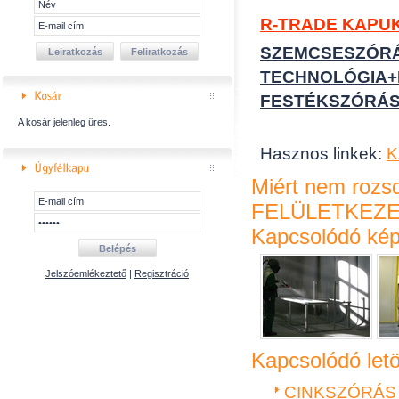
R-TRADE KAPU
SZEMCSESZÓR
TECHNOLÓGIA+
FESTÉKSZÓRÁ
A kosár jelenleg üres.
Hasznos linkek:
K
Miért nem roz
FELÜLETKEZE
Kapcsolódó ké
Jelszóemlékeztető
|
Regisztráció
Kapcsolódó letö
CINKSZÓRÁS