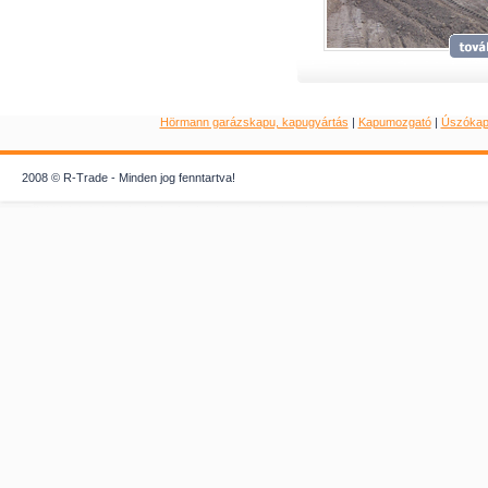
Hörmann garázskapu, kapugyártás
|
Kapumozgató
|
Úszóka
2008 © R-Trade - Minden jog fenntartva!