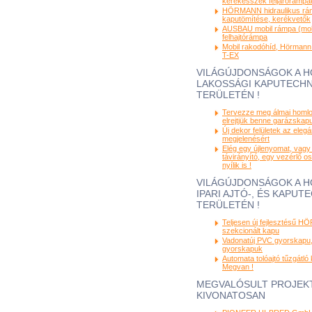
kerekesszék feljárórámpá
HÖRMANN hidraulikus rám
kaputömítése, kerékvetők
AUSBAU mobil rámpa (mobi
felhajtórámpa
Mobil rakodóhíd, Hörmann
T-EX
VILÁGÚJDONSÁGOK A 
LAKOSSÁGI KAPUTECHN
TERÜLETÉN !
Tervezze meg álmai homlo
elrejtjük benne garázskapuj
Új dekor felületek az eleg
megjelenésért
Elég egy újlenyomat, vagy
távirányító, egy vezérlő o
nyílik is !
VILÁGÚJDONSÁGOK A 
IPARI AJTÓ-, ÉS KAPUT
TERÜLETÉN !
Teljesen új fejlesztésű 
szekcionált kapu
Vadonatúj PVC gyorskapu, 
gyorskapuk
Automata tolóajtó tűzgátló 
Megvan !
MEGVALÓSULT PROJEK
KIVONATOSAN