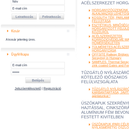
ACÉLSZERKEZET HORG
HORGANYZÓÜZEMÜNK J
ALKALMAZÁSI LEHETŐ
KOSSUTH TÉR, PARLAM
FELÚJÍTÁSA
ESZTÉTIKUS, MINŐSÉGI
HORGANYZOTT FELÜL
KÖZELRŐL
ACÉLSZERKEZETEK
A kosár jelenleg üres.
KORRÓZIÓVÉDELME M
HŐMÉRSÉKLETEN
TÚLMÉRETES ACÉLSZE
HORGANYZÁSA
OFFSITE Railway Bridges
Spraying) in Hungary
SAMPLES. Thermal Spray 
zink coated Gates and Fe
TŰZGÁTLÓ NYÍLÁSZÁR
KÖTELEZŐ IDŐSZAKOS
FELÜLVIZSGÁLATA
Jelszóemlékeztető
|
Regisztráció
TŰZGÁTLÓ NYÍLÁSZÁR
KARBANTARTÁSA, JAVÍTÁ
ajánlatunkat !
ÚSZÓKAPUK SZEKRÉNYB
HAJTÁSSAL, CINKSZÓRÁ
ALUMÍNIUM FÉM BEVON
FESTETT KIVITELBEN
ÚSZÓKAPUK IPARI CÉLRA
NYÍLÁSMÉRETIG OSZLO