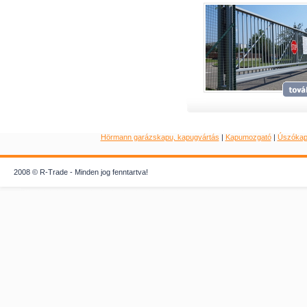
Hörmann garázskapu, kapugyártás
|
Kapumozgató
|
Úszóka
2008 © R-Trade - Minden jog fenntartva!