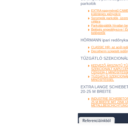
parkolók
EXTRA nagyméretű CAME
különleges igényekre
Sorompók parkolók, üzemi
céljára
Parkolásgátlók hívatlan be
Belépés engedélyezve ! É
beléptetők
HÖRMANN ipari redőnyk
CLASSIC HR- az acél red
Decotherm szigetelt redő
TŰZGÁTLÓ SZEKCIONÁL
KEDVEZŐ ÁRSZINTŰ T
SZEKCIONÁLT KAPU CEN
CEN1634-1 MINŐSÍTÉSS
TŰZGÁTLÓ SZEKCIONÁL
MINŐSÍTÉSSEL
EXTRA LANGE SCHIEBET
20-25 M BREITE
INDUSTRIE SCHIEBETOR
25 M BREITE MIT ZINK 
METALLBESCHICHTUNG