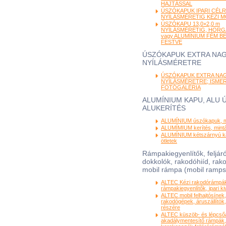
HAJTÁSSAL
ÚSZÓKAPUK IPARI CÉLRA
NYÍLÁSMÉRETIG KÉZI 
ÚSZÓKAPU 13,0×2,0 m
NYÍLÁSMÉRETIG, HORG
vagy ALUMÍNIUM FÉM B
FESTVE
ÚSZÓKAPUK EXTRA NA
NYÍLÁSMÉRETRE
ÚSZÓKAPUK EXTRA NA
NYÍLÁSMÉRETRE; ISME
FOTÓGALÉRIA
ALUMÍNIUM KAPU, ALU 
ALUKERÍTÉS
ALUMÍNIUM úszókapuk, mi
ALUMÍMIUM kerítés, minták
ALUMÍNIUM kétszárnyú ka
ötletek
Rámpakiegyenlítők, feljá
dokkolók, rakodóhiíd, rak
mobil rámpa (mobil ramps
ALTEC Kézi rakodórámpá
rámpakiegyenlítők, ipari kiv
ALTEC mobil felhajtósínek,
rakodógépek, áruszállító
részére
ALTEC küszöb- és lépcsőá
akadálymentesítő rámpák, 