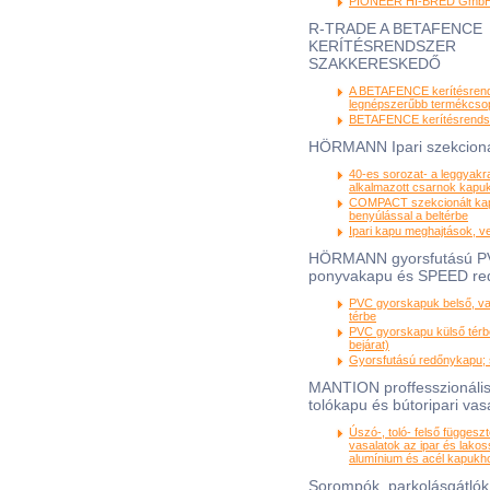
PIONEER HI-BRED Gmb
R-TRADE A BETAFENCE
KERÍTÉSRENDSZER
SZAKKERESKEDŐ
A BETAFENCE kerítésren
legnépszerűbb termékcsop
BETAFENCE kerítésrendsz
HÖRMANN Ipari szekcioná
40-es sorozat- a leggyak
alkalmazott csarnok kapu
COMPACT szekcionált kap
benyúlással a beltérbe
Ipari kapu meghajtások, v
HÖRMANN gyorsfutású 
ponyvakapu és SPEED re
PVC gyorskapuk belső, va
térbe
PVC gyorskapu külső térb
bejárat)
Gyorsfutású redőnykapu; 
MANTION proffesszionális
tolókapu és bútoripari vas
Úszó-, toló- felső függesz
vasalatok az ipar és lako
alumínium és acél kapukh
Sorompók, parkolásgátlók,