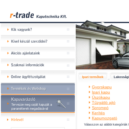
Ipari termékek
Lakossági
Gyorskapu
Ipari kapu
Úszókapu
Tűzgátló ajtó
Sorompó
Kerítés
Kapumozgató
Válasszon az alábbi kategóriák 