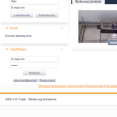
A kosár jelenleg üres.
Jelszóemlékeztető
|
Regisztráció
Hörmann garázskapu, kapugyártás
|
Kapumozgató
|
Úszóka
2008 © R-Trade - Minden jog fenntartva!