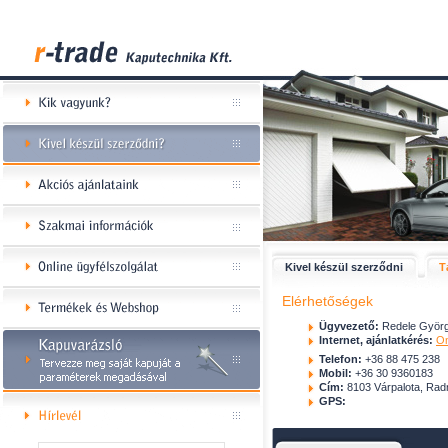
Kivel készül szerződni
T
Elérhetőségek
Ügyvezető:
Redele Györ
Internet, ajánlatkérés:
On
Telefon:
+36 88 475 238
Mobil:
+36 30 9360183
Cím:
8103 Várpalota, Radn
GPS: