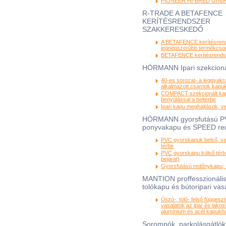
PIONEER HI-BRED Gmb
R-TRADE A BETAFENCE
KERÍTÉSRENDSZER
SZAKKERESKEDŐ
A BETAFENCE kerítésren
legnépszerűbb termékcsop
BETAFENCE kerítésrendsz
HÖRMANN Ipari szekcioná
40-es sorozat- a leggyak
alkalmazott csarnok kapu
COMPACT szekcionált kap
benyúlással a beltérbe
Ipari kapu meghajtások, v
HÖRMANN gyorsfutású 
ponyvakapu és SPEED re
PVC gyorskapuk belső, va
térbe
PVC gyorskapu külső térb
bejárat)
Gyorsfutású redőnykapu; 
MANTION proffesszionális
tolókapu és bútoripari vas
Úszó-, toló- felső függesz
vasalatok az ipar és lako
alumínium és acél kapukh
Sorompók, parkolásgátlók,