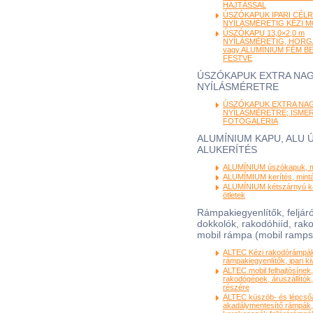
HAJTÁSSAL
ÚSZÓKAPUK IPARI CÉLRA
NYÍLÁSMÉRETIG KÉZI 
ÚSZÓKAPU 13,0×2,0 m
NYÍLÁSMÉRETIG, HORG
vagy ALUMÍNIUM FÉM B
FESTVE
ÚSZÓKAPUK EXTRA NA
NYÍLÁSMÉRETRE
ÚSZÓKAPUK EXTRA NA
NYÍLÁSMÉRETRE; ISME
FOTÓGALÉRIA
ALUMÍNIUM KAPU, ALU 
ALUKERÍTÉS
ALUMÍNIUM úszókapuk, mi
ALUMÍMIUM kerítés, minták
ALUMÍNIUM kétszárnyú ka
ötletek
Rámpakiegyenlítők, feljá
dokkolók, rakodóhiíd, rak
mobil rámpa (mobil ramps
ALTEC Kézi rakodórámpá
rámpakiegyenlítők, ipari kiv
ALTEC mobil felhajtósínek,
rakodógépek, áruszállító
részére
ALTEC küszöb- és lépcsőá
akadálymentesítő rámpák, 