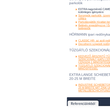
parkolók
EXTRA nagyméretű CAME
különleges igényekre
Sorompók parkolók, üzemi
céljára
Parkolásgátlók hívatlan be
Belépés engedélyezve ! É
beléptetők
HÖRMANN ipari redőnyk
CLASSIC HR- az acél red
Decotherm szigetelt redő
TŰZGÁTLÓ SZEKCIONÁL
KEDVEZŐ ÁRSZINTŰ T
SZEKCIONÁLT KAPU CEN
CEN1634-1 MINŐSÍTÉSS
TŰZGÁTLÓ SZEKCIONÁL
MINŐSÍTÉSSEL
EXTRA LANGE SCHIEBET
20-25 M BREITE
INDUSTRIE SCHIEBETOR
25 M BREITE MIT ZINK 
METALLBESCHICHTUNG