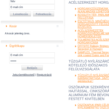
ACÉLSZERKEZET HORG
HORGANYZÓÜZEMÜNK J
ALKALMAZÁSI LEHETŐ
KOSSUTH TÉR, PARLAM
FELÚJÍTÁSA
ESZTÉTIKUS, MINŐSÉGI
HORGANYZOTT FELÜL
KÖZELRŐL
ACÉLSZERKEZETEK
A kosár jelenleg üres.
KORRÓZIÓVÉDELME M
HŐMÉRSÉKLETEN
TÚLMÉRETES ACÉLSZE
HORGANYZÁSA
OFFSITE Railway Bridges
Spraying) in Hungary
SAMPLES. Thermal Spray 
zink coated Gates and Fe
TŰZGÁTLÓ NYÍLÁSZÁR
KÖTELEZŐ IDŐSZAKOS
FELÜLVIZSGÁLATA
Jelszóemlékeztető
|
Regisztráció
TŰZGÁTLÓ NYÍLÁSZÁR
KARBANTARTÁSA, JAVÍTÁ
ajánlatunkat !
ÚSZÓKAPUK SZEKRÉNYB
HAJTÁSSAL, CINKSZÓRÁ
ALUMÍNIUM FÉM BEVON
FESTETT KIVITELBEN
ÚSZÓKAPUK IPARI CÉLRA
NYÍLÁSMÉRETIG OSZLO