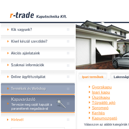
Ipari termékek
Lakossági
Gyorskapu
Ipari kapu
Úszókapu
Tűzgátló ajtó
Sorompó
Kerítés
Kapumozgató
Válasszon az alábbi kategóriák 