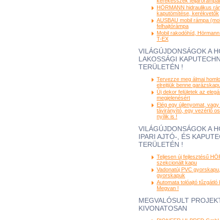
kerekesszék feljárórámpá
HÖRMANN hidraulikus rám
kaputömítése, kerékvetők
AUSBAU mobil rámpa (mobi
felhajtórámpa
Mobil rakodóhíd, Hörmann
T-EX
VILÁGÚJDONSÁGOK A 
LAKOSSÁGI KAPUTECHN
TERÜLETÉN !
Tervezze meg álmai homlo
elrejtjük benne garázskapuj
Új dekor felületek az eleg
megjelenésért
Elég egy újlenyomat, vagy
távirányító, egy vezérlő o
nyílik is !
VILÁGÚJDONSÁGOK A 
IPARI AJTÓ-, ÉS KAPUT
TERÜLETÉN !
Teljesen új fejlesztésű 
szekcionált kapu
Vadonatúj PVC gyorskapu, 
gyorskapuk
Automata tolóajtó tűzgátló 
Megvan !
MEGVALÓSULT PROJEK
KIVONATOSAN