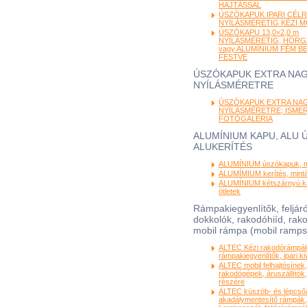
HAJTÁSSAL
ÚSZÓKAPUK IPARI CÉLRA
NYÍLÁSMÉRETIG KÉZI 
ÚSZÓKAPU 13,0×2,0 m
NYÍLÁSMÉRETIG, HORG
vagy ALUMÍNIUM FÉM B
FESTVE
ÚSZÓKAPUK EXTRA NA
NYÍLÁSMÉRETRE
ÚSZÓKAPUK EXTRA NA
NYÍLÁSMÉRETRE; ISME
FOTÓGALÉRIA
ALUMÍNIUM KAPU, ALU 
ALUKERÍTÉS
ALUMÍNIUM úszókapuk, mi
ALUMÍMIUM kerítés, minták
ALUMÍNIUM kétszárnyú ka
ötletek
Rámpakiegyenlítők, feljá
dokkolók, rakodóhiíd, rak
mobil rámpa (mobil ramps
ALTEC Kézi rakodórámpá
rámpakiegyenlítők, ipari kiv
ALTEC mobil felhajtósínek,
rakodógépek, áruszállító
részére
ALTEC küszöb- és lépcsőá
akadálymentesítő rámpák, 