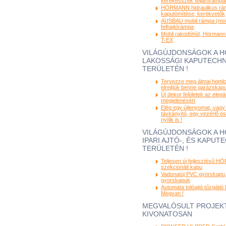
kerekesszék feljárórámpá
HÖRMANN hidraulikus rám
kaputömítése, kerékvetők
AUSBAU mobil rámpa (mobi
felhajtórámpa
Mobil rakodóhíd, Hörmann
T-EX
VILÁGÚJDONSÁGOK A 
LAKOSSÁGI KAPUTECHN
TERÜLETÉN !
Tervezze meg álmai homlo
elrejtjük benne garázskapuj
Új dekor felületek az eleg
megjelenésért
Elég egy újlenyomat, vagy
távirányító, egy vezérlő o
nyílik is !
VILÁGÚJDONSÁGOK A 
IPARI AJTÓ-, ÉS KAPUT
TERÜLETÉN !
Teljesen új fejlesztésű 
szekcionált kapu
Vadonatúj PVC gyorskapu, 
gyorskapuk
Automata tolóajtó tűzgátló 
Megvan !
MEGVALÓSULT PROJEK
KIVONATOSAN