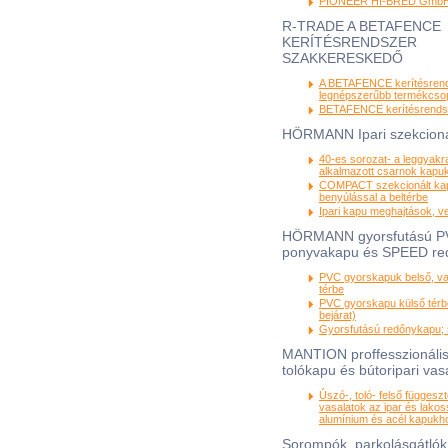
PIONEER HI-BRED Gmb
R-TRADE A BETAFENCE
KERÍTÉSRENDSZER
SZAKKERESKEDŐ
A BETAFENCE kerítésren
legnépszerűbb termékcsop
BETAFENCE kerítésrendsz
HÖRMANN Ipari szekcioná
40-es sorozat- a leggyak
alkalmazott csarnok kapu
COMPACT szekcionált kap
benyúlással a beltérbe
Ipari kapu meghajtások, v
HÖRMANN gyorsfutású 
ponyvakapu és SPEED re
PVC gyorskapuk belső, va
térbe
PVC gyorskapu külső térb
bejárat)
Gyorsfutású redőnykapu; 
MANTION proffesszionális
tolókapu és bútoripari vas
Úszó-, toló- felső függesz
vasalatok az ipar és lako
alumínium és acél kapukh
Sorompók, parkolásgátlók,