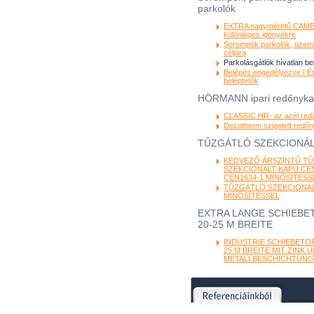
parkolók
EXTRA nagyméretű CAME
különleges igényekre
Sorompók parkolók, üzemi
céljára
Parkolásgátlók hívatlan be
Belépés engedélyezve ! É
beléptetők
HÖRMANN ipari redőnyk
CLASSIC HR- az acél red
Decotherm szigetelt redő
TŰZGÁTLÓ SZEKCIONÁL
KEDVEZŐ ÁRSZINTŰ T
SZEKCIONÁLT KAPU CEN
CEN1634-1 MINŐSÍTÉSS
TŰZGÁTLÓ SZEKCIONÁL
MINŐSÍTÉSSEL
EXTRA LANGE SCHIEBET
20-25 M BREITE
INDUSTRIE SCHIEBETOR
25 M BREITE MIT ZINK 
METALLBESCHICHTUNG