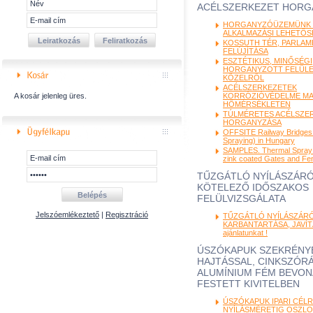
ACÉLSZERKEZET HORG
HORGANYZÓÜZEMÜNK J
ALKALMAZÁSI LEHETŐ
KOSSUTH TÉR, PARLAM
FELÚJÍTÁSA
ESZTÉTIKUS, MINŐSÉGI
HORGANYZOTT FELÜL
KÖZELRŐL
ACÉLSZERKEZETEK
A kosár jelenleg üres.
KORRÓZIÓVÉDELME M
HŐMÉRSÉKLETEN
TÚLMÉRETES ACÉLSZE
HORGANYZÁSA
OFFSITE Railway Bridges
Spraying) in Hungary
SAMPLES. Thermal Spray 
zink coated Gates and Fe
TŰZGÁTLÓ NYÍLÁSZÁR
KÖTELEZŐ IDŐSZAKOS
FELÜLVIZSGÁLATA
Jelszóemlékeztető
|
Regisztráció
TŰZGÁTLÓ NYÍLÁSZÁR
KARBANTARTÁSA, JAVÍTÁ
ajánlatunkat !
ÚSZÓKAPUK SZEKRÉNYB
HAJTÁSSAL, CINKSZÓRÁ
ALUMÍNIUM FÉM BEVON
FESTETT KIVITELBEN
ÚSZÓKAPUK IPARI CÉLRA
NYÍLÁSMÉRETIG OSZLO