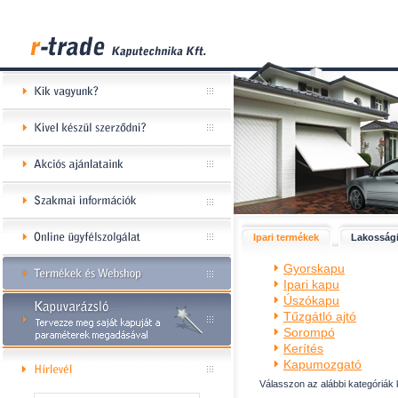
Ipari termékek
Lakossági
Gyorskapu
Ipari kapu
Úszókapu
Tűzgátló ajtó
Sorompó
Kerítés
Kapumozgató
Válasszon az alábbi kategóriák 