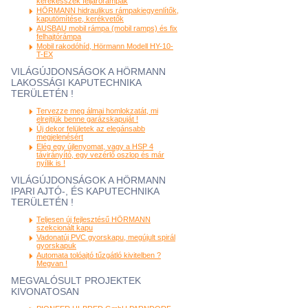
kerekesszék feljárórámpák
HÖRMANN hidraulikus rámpakiegyenlítők,
kaputömítése, kerékvetők
AUSBAU mobil rámpa (mobil ramps) és fix
felhajtórámpa
Mobil rakodóhíd, Hörmann Modell HY-10-
T-EX
VILÁGÚJDONSÁGOK A HÖRMANN
LAKOSSÁGI KAPUTECHNIKA
TERÜLETÉN !
Tervezze meg álmai homlokzatát, mi
elrejtjük benne garázskapuját !
Új dekor felületek az elegánsabb
megjelenésért
Elég egy újlenyomat, vagy a HSP 4
távirányító, egy vezérlő oszlop és már
nyílik is !
VILÁGÚJDONSÁGOK A HÖRMANN
IPARI AJTÓ-, ÉS KAPUTECHNIKA
TERÜLETÉN !
Teljesen új fejlesztésű HÖRMANN
szekcionált kapu
Vadonatúj PVC gyorskapu, megújult spirál
gyorskapuk
Automata tolóajtó tűzgátló kivitelben ?
Megvan !
MEGVALÓSULT PROJEKTEK
KIVONATOSAN