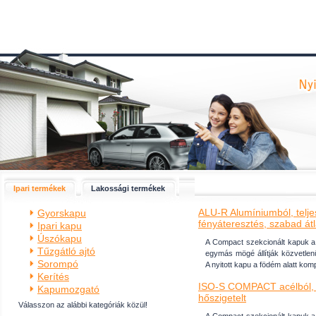
Ipari termékek
Lakossági termékek
ALU-R Alumíniumból, teljes
Gyorskapu
fényáteresztés, szabad át
Ipari kapu
Úszókapu
A Compact szekcionált kapuk a 
Tűzgátló ajtó
egymás mögé állítják közvetlen
Sorompó
A nyitott kapu a födém alatt komp
Kerítés
ISO-S COMPACT acélból, 
Kapumozgató
hőszigetelt
Válasszon az alábbi kategóriák közül!