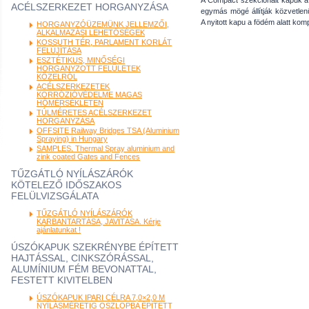
A Compact szekcionált kapuk a 
ACÉLSZERKEZET HORGANYZÁSA
egymás mögé állítják közvetlen
A nyitott kapu a födém alatt komp
HORGANYZÓÜZEMÜNK JELLEMZŐI,
ALKALMAZÁSI LEHETŐSÉGEK
KOSSUTH TÉR, PARLAMENT KORLÁT
FELÚJÍTÁSA
ESZTÉTIKUS, MINŐSÉGI
HORGANYZOTT FELÜLETEK
KÖZELRŐL
ACÉLSZERKEZETEK
KORRÓZIÓVÉDELME MAGAS
HŐMÉRSÉKLETEN
TÚLMÉRETES ACÉLSZERKEZET
HORGANYZÁSA
OFFSITE Railway Bridges TSA (Aluminium
Spraying) in Hungary
SAMPLES. Thermal Spray aluminium and
zink coated Gates and Fences
TŰZGÁTLÓ NYÍLÁSZÁRÓK
KÖTELEZŐ IDŐSZAKOS
FELÜLVIZSGÁLATA
TŰZGÁTLÓ NYÍLÁSZÁRÓK
KARBANTARTÁSA, JAVÍTÁSA. Kérje
ajánlatunkat !
ÚSZÓKAPUK SZEKRÉNYBE ÉPÍTETT
HAJTÁSSAL, CINKSZÓRÁSSAL,
ALUMÍNIUM FÉM BEVONATTAL,
FESTETT KIVITELBEN
ÚSZÓKAPUK IPARI CÉLRA 7,0×2,0 M
NYÍLÁSMÉRETIG OSZLOPBA ÉPÍTETT