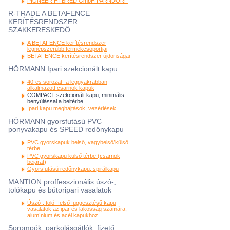
PIONEER HI-BRED GmbH PARNDORF
R-TRADE A BETAFENCE
KERÍTÉSRENDSZER
SZAKKERESKEDŐ
A BETAFENCE kerítésrendszer
legnépszerűbb termékcsoportjai
BETAFENCE kerítésrendszer újdonságai
HÖRMANN Ipari szekcionált kapu
40-es sorozat- a leggyakrabban
alkalmazott csarnok kapuk
COMPACT szekcionált kapu; minimális
benyúlással a beltérbe
Ipari kapu meghajtások, vezérlések
HÖRMANN gyorsfutású PVC
ponyvakapu és SPEED redőnykapu
PVC gyorskapuk belső, vagybelső/külső
térbe
PVC gyorskapu külső térbe (csarnok
bejárat)
Gyorsfutású redőnykapu; spirálkapu
MANTION proffesszionális úszó-,
tolókapu és bútoripari vasalatok
Úszó-, toló- felső függesztésű kapu
vasalatok az ipar és lakosság számára,
alumínium és acél kapukhoz
Sorompók, parkolásgátlók, fizető