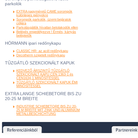
parkolók
EXTRA nagyméretű CAME sorompók
különleges igényekre
Sorompók parkolók, üzemi bejáratok
céljára
Parkolásgátlók hívatlan betolakodók ellen
Belépés engedélyezve ! Érmés, kártyás
beléptetők
HÖRMANN ipari redőnykapu
CLASSIC HR- az acél redőnykapu
Decotherm szigetelt redőnykapu
TŰZGÁTLÓ SZEKCIONÁLT KAPUK
KEDVEZŐ ÁRSZINTŰ TŰZGÁTLÓ
SZEKCIONÁLT KAPU CEN 1363-1 és
CEN1634-1 MINŐSÍTÉSSEL
TŰZGÁTLÓ SZEKCIONÁLT KAPUK ÉMI
MINŐSÍTÉSSEL
EXTRA LANGE SCHIEBETORE BIS ZU
20-25 M BREITE
INDUSTRIE SCHIEBETORE BIS ZU 20-
25 M BREITE MIT ZINK UND ALUMINIUM
METALLBESCHICHTUNG