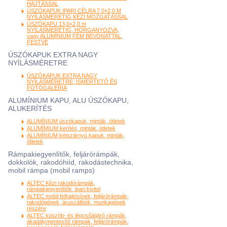
HAJTÁSSAL
ÚSZÓKAPUK IPARI CÉLRA 7,0×2,0 M
NYÍLÁSMÉRETIG KÉZI MOZGATÁSSAL
ÚSZÓKAPU 13,0×2,0 m
NYÍLÁSMÉRETIG, HORGANYOZVA,
vagy ALUMÍNIUM FÉM BEVONATTAL,
FESTVE
ÚSZÓKAPUK EXTRA NAGY
NYÍLÁSMÉRETRE
ÚSZÓKAPUK EXTRA NAGY
NYÍLÁSMÉRETRE; ISMERTETŐ ÉS
FOTÓGALÉRIA
ALUMÍNIUM KAPU, ALU ÚSZÓKAPU,
ALUKERÍTÉS
ALUMÍNIUM úszókapuk, minták, ötletek
ALUMÍMIUM kerítés, minták, ötletek
ALUMÍNIUM kétszárnyú kapuk, minták,
ötletek
Rámpakiegyenlítők, feljárórámpák,
dokkolók, rakodóhiíd, rakodástechnika,
mobil rámpa (mobil ramps)
ALTEC Kézi rakodórámpák,
rámpakiegyenlítők, ipari kivitel
ALTEC mobil felhajtósínek, feljárórámpák,
rakodógépek, áruszállítók, munkagépek
részére
ALTEC küszöb- és lépcsőátjáró rámpák,
akadálymentesítő rámpák, feljárórámpák,