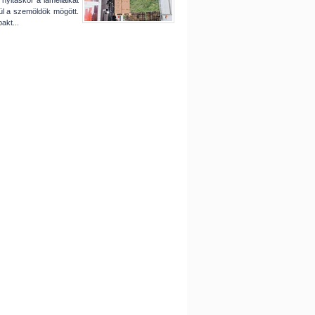
nyitáskor a lamelláikat
ül a szemöldök mögött.
akt...