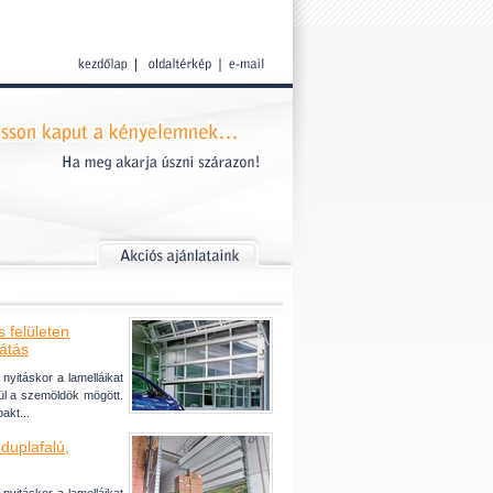
 felületen
látás
nyitáskor a lamelláikat
ül a szemöldök mögött.
akt...
duplafalú,