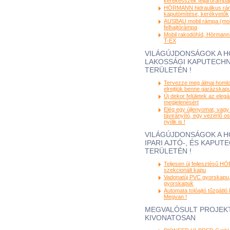
kerekesszék feljárórámpá
HÖRMANN hidraulikus rám
kaputömítése, kerékvetők
AUSBAU mobil rámpa (mobi
felhajtórámpa
Mobil rakodóhíd, Hörmann
T-EX
VILÁGÚJDONSÁGOK A 
LAKOSSÁGI KAPUTECHN
TERÜLETÉN !
Tervezze meg álmai homlo
elrejtjük benne garázskapuj
Új dekor felületek az eleg
megjelenésért
Elég egy újlenyomat, vagy
távirányító, egy vezérlő o
nyílik is !
VILÁGÚJDONSÁGOK A 
IPARI AJTÓ-, ÉS KAPUT
TERÜLETÉN !
Teljesen új fejlesztésű 
szekcionált kapu
Vadonatúj PVC gyorskapu, 
gyorskapuk
Automata tolóajtó tűzgátló 
Megvan !
MEGVALÓSULT PROJEK
KIVONATOSAN