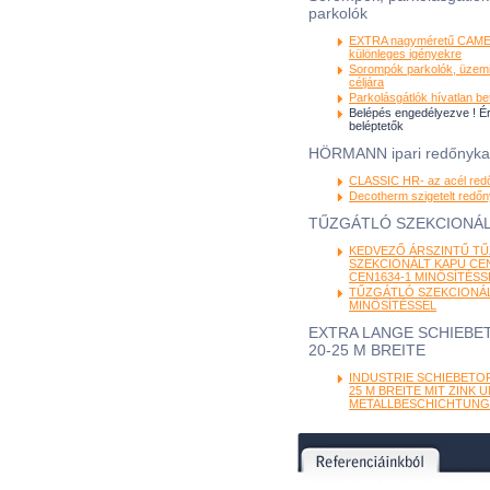
parkolók
EXTRA nagyméretű CAME
különleges igényekre
Sorompók parkolók, üzemi
céljára
Parkolásgátlók hívatlan be
Belépés engedélyezve ! É
beléptetők
HÖRMANN ipari redőnyk
CLASSIC HR- az acél red
Decotherm szigetelt redő
TŰZGÁTLÓ SZEKCIONÁL
KEDVEZŐ ÁRSZINTŰ T
SZEKCIONÁLT KAPU CEN
CEN1634-1 MINŐSÍTÉSS
TŰZGÁTLÓ SZEKCIONÁL
MINŐSÍTÉSSEL
EXTRA LANGE SCHIEBET
20-25 M BREITE
INDUSTRIE SCHIEBETOR
25 M BREITE MIT ZINK 
METALLBESCHICHTUNG