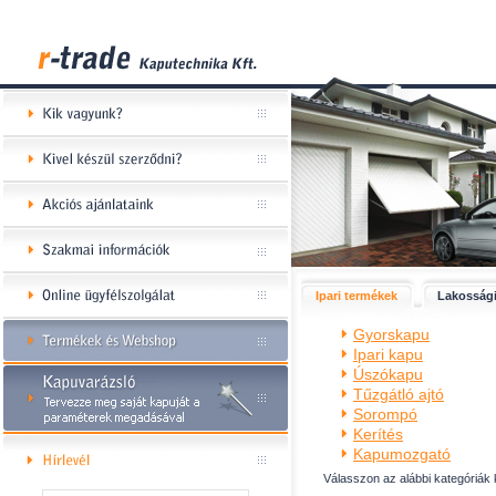
Ipari termékek
Lakossági
Gyorskapu
Ipari kapu
Úszókapu
Tűzgátló ajtó
Sorompó
Kerítés
Kapumozgató
Válasszon az alábbi kategóriák 