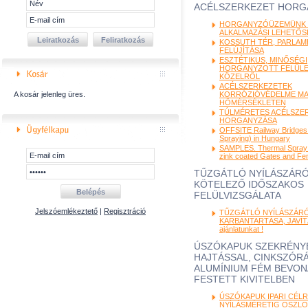
ACÉLSZERKEZET HORG
HORGANYZÓÜZEMÜNK J
ALKALMAZÁSI LEHETŐ
KOSSUTH TÉR, PARLAM
FELÚJÍTÁSA
ESZTÉTIKUS, MINŐSÉGI
HORGANYZOTT FELÜL
KÖZELRŐL
ACÉLSZERKEZETEK
A kosár jelenleg üres.
KORRÓZIÓVÉDELME M
HŐMÉRSÉKLETEN
TÚLMÉRETES ACÉLSZE
HORGANYZÁSA
OFFSITE Railway Bridges
Spraying) in Hungary
SAMPLES. Thermal Spray 
zink coated Gates and Fe
TŰZGÁTLÓ NYÍLÁSZÁR
KÖTELEZŐ IDŐSZAKOS
FELÜLVIZSGÁLATA
Jelszóemlékeztető
|
Regisztráció
TŰZGÁTLÓ NYÍLÁSZÁR
KARBANTARTÁSA, JAVÍTÁ
ajánlatunkat !
ÚSZÓKAPUK SZEKRÉNYB
HAJTÁSSAL, CINKSZÓRÁ
ALUMÍNIUM FÉM BEVON
FESTETT KIVITELBEN
ÚSZÓKAPUK IPARI CÉLRA
NYÍLÁSMÉRETIG OSZLO