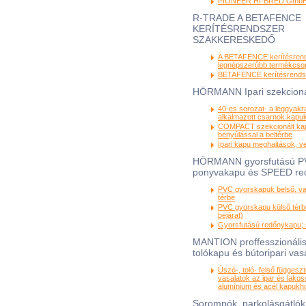
PIONEER HI-BRED Gmb
R-TRADE A BETAFENCE
KERÍTÉSRENDSZER
SZAKKERESKEDŐ
A BETAFENCE kerítésren
legnépszerűbb termékcsop
BETAFENCE kerítésrendsz
HÖRMANN Ipari szekcioná
40-es sorozat- a leggyak
alkalmazott csarnok kapu
COMPACT szekcionált kap
benyúlással a beltérbe
Ipari kapu meghajtások, v
HÖRMANN gyorsfutású 
ponyvakapu és SPEED re
PVC gyorskapuk belső, va
térbe
PVC gyorskapu külső térb
bejárat)
Gyorsfutású redőnykapu; 
MANTION proffesszionális
tolókapu és bútoripari vas
Úszó-, toló- felső függesz
vasalatok az ipar és lako
alumínium és acél kapukh
Sorompók, parkolásgátlók,