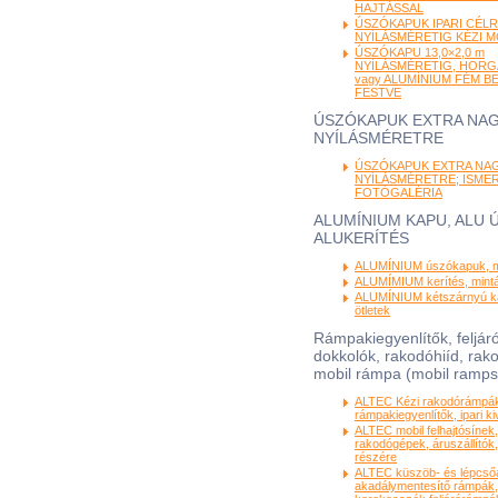
HAJTÁSSAL
ÚSZÓKAPUK IPARI CÉLRA
NYÍLÁSMÉRETIG KÉZI 
ÚSZÓKAPU 13,0×2,0 m
NYÍLÁSMÉRETIG, HORG
vagy ALUMÍNIUM FÉM B
FESTVE
ÚSZÓKAPUK EXTRA NA
NYÍLÁSMÉRETRE
ÚSZÓKAPUK EXTRA NA
NYÍLÁSMÉRETRE; ISME
FOTÓGALÉRIA
ALUMÍNIUM KAPU, ALU 
ALUKERÍTÉS
ALUMÍNIUM úszókapuk, mi
ALUMÍMIUM kerítés, minták
ALUMÍNIUM kétszárnyú ka
ötletek
Rámpakiegyenlítők, feljá
dokkolók, rakodóhiíd, rak
mobil rámpa (mobil ramps
ALTEC Kézi rakodórámpá
rámpakiegyenlítők, ipari kiv
ALTEC mobil felhajtósínek,
rakodógépek, áruszállító
részére
ALTEC küszöb- és lépcsőá
akadálymentesítő rámpák, 