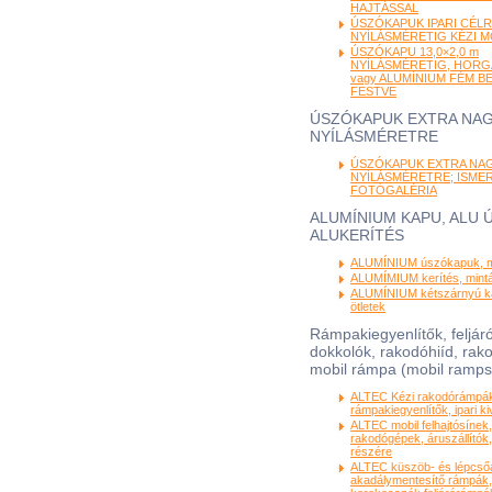
HAJTÁSSAL
ÚSZÓKAPUK IPARI CÉLRA
NYÍLÁSMÉRETIG KÉZI 
ÚSZÓKAPU 13,0×2,0 m
NYÍLÁSMÉRETIG, HORG
vagy ALUMÍNIUM FÉM B
FESTVE
ÚSZÓKAPUK EXTRA NA
NYÍLÁSMÉRETRE
ÚSZÓKAPUK EXTRA NA
NYÍLÁSMÉRETRE; ISME
FOTÓGALÉRIA
ALUMÍNIUM KAPU, ALU 
ALUKERÍTÉS
ALUMÍNIUM úszókapuk, mi
ALUMÍMIUM kerítés, minták
ALUMÍNIUM kétszárnyú ka
ötletek
Rámpakiegyenlítők, feljá
dokkolók, rakodóhiíd, rak
mobil rámpa (mobil ramps
ALTEC Kézi rakodórámpá
rámpakiegyenlítők, ipari kiv
ALTEC mobil felhajtósínek,
rakodógépek, áruszállító
részére
ALTEC küszöb- és lépcsőá
akadálymentesítő rámpák, 