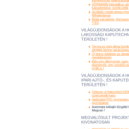
kerekesszék feljárórámpá
HÖRMANN hidraulikus rám
kaputömítése, kerékvetők
AUSBAU mobil rámpa (mobi
felhajtórámpa
Mobil rakodóhíd, Hörmann
T-EX
VILÁGÚJDONSÁGOK A 
LAKOSSÁGI KAPUTECHN
TERÜLETÉN !
Tervezze meg álmai homlo
elrejtjük benne garázskapuj
Új dekor felületek az eleg
megjelenésért
Elég egy újlenyomat, vagy
távirányító, egy vezérlő o
nyílik is !
VILÁGÚJDONSÁGOK A 
IPARI AJTÓ-, ÉS KAPUT
TERÜLETÉN !
Teljesen új fejlesztésű 
szekcionált kapu
Vadonatúj PVC gyorskapu, 
gyorskapuk
Automata tolóajtó tűzgátló 
Megvan !
MEGVALÓSULT PROJEK
KIVONATOSAN