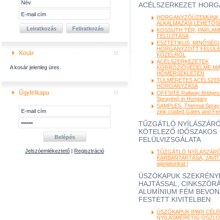
ACÉLSZERKEZET HORG
HORGANYZÓÜZEMÜNK J
ALKALMAZÁSI LEHETŐ
KOSSUTH TÉR, PARLAM
FELÚJÍTÁSA
ESZTÉTIKUS, MINŐSÉGI
HORGANYZOTT FELÜL
KÖZELRŐL
ACÉLSZERKEZETEK
A kosár jelenleg üres.
KORRÓZIÓVÉDELME M
HŐMÉRSÉKLETEN
TÚLMÉRETES ACÉLSZE
HORGANYZÁSA
OFFSITE Railway Bridges
Spraying) in Hungary
SAMPLES. Thermal Spray 
zink coated Gates and Fe
TŰZGÁTLÓ NYÍLÁSZÁR
KÖTELEZŐ IDŐSZAKOS
FELÜLVIZSGÁLATA
Jelszóemlékeztető
|
Regisztráció
TŰZGÁTLÓ NYÍLÁSZÁR
KARBANTARTÁSA, JAVÍTÁ
ajánlatunkat !
ÚSZÓKAPUK SZEKRÉNYB
HAJTÁSSAL, CINKSZÓRÁ
ALUMÍNIUM FÉM BEVON
FESTETT KIVITELBEN
ÚSZÓKAPUK IPARI CÉLRA
NYÍLÁSMÉRETIG OSZLO