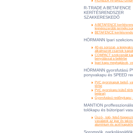
PIONEER HI-BRED Gmb
R-TRADE A BETAFENCE
KERÍTÉSRENDSZER
SZAKKERESKEDŐ
A BETAFENCE kerítésren
legnépszerűbb termékcsop
BETAFENCE kerítésrendsz
HÖRMANN Ipari szekcioná
40-es sorozat- a leggyak
alkalmazott csarnok kapu
COMPACT szekcionált kap
benyúlással a beltérbe
Ipari kapu meghajtások, v
HÖRMANN gyorsfutású 
ponyvakapu és SPEED re
PVC gyorskapuk belső, va
térbe
PVC gyorskapu külső térb
bejárat)
Gyorsfutású redőnykapu; 
MANTION proffesszionális
tolókapu és bútoripari vas
Úszó-, toló- felső függesz
vasalatok az ipar és lako
alumínium és acél kapukh
Sorompók, parkolásgátlók,