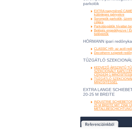
parkolók
EXTRA nagyméretű CAME
különleges igényekre
Sorompók parkolók, üzemi
céljára
Parkolásgátlók hívatlan be
Belépés engedélyezve ! É
beléptetők
HÖRMANN ipari redőnyk
CLASSIC HR- az acél red
Decotherm szigetelt redő
TŰZGÁTLÓ SZEKCIONÁL
KEDVEZŐ ÁRSZINTŰ T
SZEKCIONÁLT KAPU CEN
CEN1634-1 MINŐSÍTÉSS
TŰZGÁTLÓ SZEKCIONÁL
MINŐSÍTÉSSEL
EXTRA LANGE SCHIEBET
20-25 M BREITE
INDUSTRIE SCHIEBETOR
25 M BREITE MIT ZINK 
METALLBESCHICHTUNG