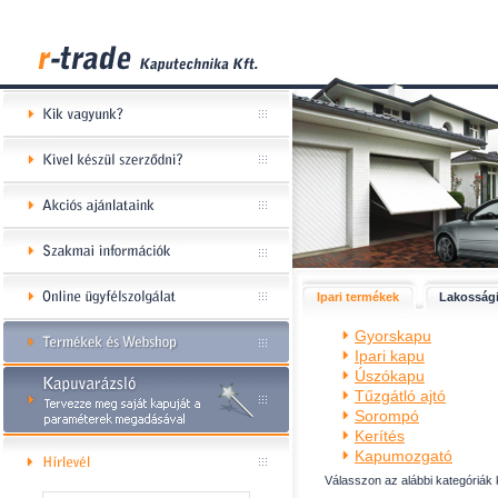
Ipari termékek
Lakossági
Gyorskapu
Ipari kapu
Úszókapu
Tűzgátló ajtó
Sorompó
Kerítés
Kapumozgató
Válasszon az alábbi kategóriák 