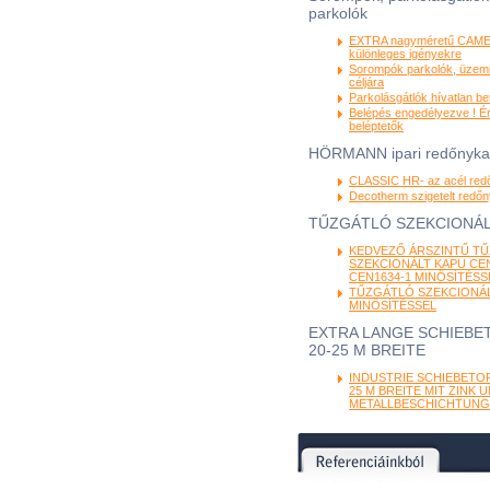
parkolók
EXTRA nagyméretű CAME
különleges igényekre
Sorompók parkolók, üzemi
céljára
Parkolásgátlók hívatlan be
Belépés engedélyezve ! É
beléptetők
HÖRMANN ipari redőnyk
CLASSIC HR- az acél red
Decotherm szigetelt redő
TŰZGÁTLÓ SZEKCIONÁL
KEDVEZŐ ÁRSZINTŰ T
SZEKCIONÁLT KAPU CEN
CEN1634-1 MINŐSÍTÉSS
TŰZGÁTLÓ SZEKCIONÁL
MINŐSÍTÉSSEL
EXTRA LANGE SCHIEBET
20-25 M BREITE
INDUSTRIE SCHIEBETOR
25 M BREITE MIT ZINK 
METALLBESCHICHTUNG