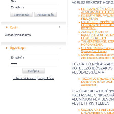
ACÉLSZERKEZET HORG
HORGANYZÓÜZEMÜNK J
ALKALMAZÁSI LEHETŐ
KOSSUTH TÉR, PARLAM
FELÚJÍTÁSA
ESZTÉTIKUS, MINŐSÉGI
HORGANYZOTT FELÜL
KÖZELRŐL
ACÉLSZERKEZETEK
A kosár jelenleg üres.
KORRÓZIÓVÉDELME M
HŐMÉRSÉKLETEN
TÚLMÉRETES ACÉLSZE
HORGANYZÁSA
OFFSITE Railway Bridges
Spraying) in Hungary
SAMPLES. Thermal Spray 
zink coated Gates and Fe
TŰZGÁTLÓ NYÍLÁSZÁR
KÖTELEZŐ IDŐSZAKOS
FELÜLVIZSGÁLATA
Jelszóemlékeztető
|
Regisztráció
TŰZGÁTLÓ NYÍLÁSZÁR
KARBANTARTÁSA, JAVÍTÁ
ajánlatunkat !
ÚSZÓKAPUK SZEKRÉNYB
HAJTÁSSAL, CINKSZÓRÁ
ALUMÍNIUM FÉM BEVON
FESTETT KIVITELBEN
ÚSZÓKAPUK IPARI CÉLRA
NYÍLÁSMÉRETIG OSZLO