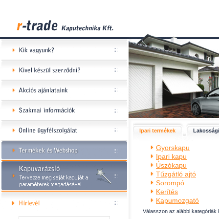
Ipari termékek
Lakossági
Gyorskapu
Ipari kapu
Úszókapu
Tűzgátló ajtó
Sorompó
Kerítés
Kapumozgató
Válasszon az alábbi kategóriák 