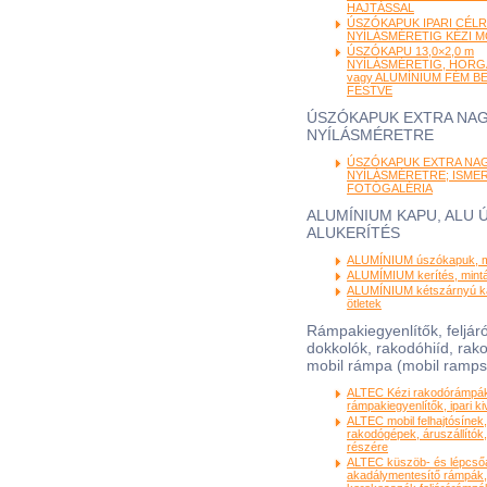
HAJTÁSSAL
ÚSZÓKAPUK IPARI CÉLRA
NYÍLÁSMÉRETIG KÉZI 
ÚSZÓKAPU 13,0×2,0 m
NYÍLÁSMÉRETIG, HORG
vagy ALUMÍNIUM FÉM B
FESTVE
ÚSZÓKAPUK EXTRA NA
NYÍLÁSMÉRETRE
ÚSZÓKAPUK EXTRA NA
NYÍLÁSMÉRETRE; ISME
FOTÓGALÉRIA
ALUMÍNIUM KAPU, ALU 
ALUKERÍTÉS
ALUMÍNIUM úszókapuk, mi
ALUMÍMIUM kerítés, minták
ALUMÍNIUM kétszárnyú ka
ötletek
Rámpakiegyenlítők, feljá
dokkolók, rakodóhiíd, rak
mobil rámpa (mobil ramps
ALTEC Kézi rakodórámpá
rámpakiegyenlítők, ipari kiv
ALTEC mobil felhajtósínek,
rakodógépek, áruszállító
részére
ALTEC küszöb- és lépcsőá
akadálymentesítő rámpák, 