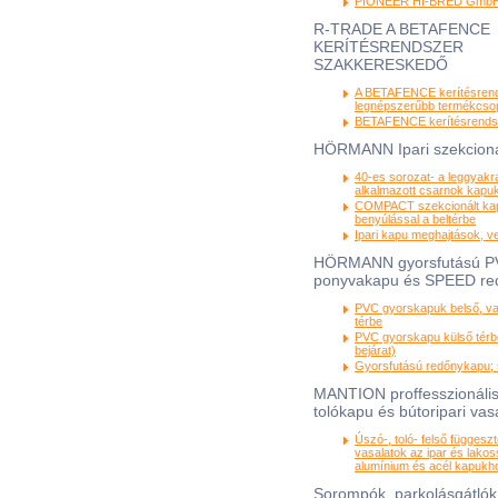
PIONEER HI-BRED Gmb
R-TRADE A BETAFENCE
KERÍTÉSRENDSZER
SZAKKERESKEDŐ
A BETAFENCE kerítésren
legnépszerűbb termékcsop
BETAFENCE kerítésrendsz
HÖRMANN Ipari szekcioná
40-es sorozat- a leggyak
alkalmazott csarnok kapu
COMPACT szekcionált kap
benyúlással a beltérbe
Ipari kapu meghajtások, v
HÖRMANN gyorsfutású 
ponyvakapu és SPEED re
PVC gyorskapuk belső, va
térbe
PVC gyorskapu külső térb
bejárat)
Gyorsfutású redőnykapu; 
MANTION proffesszionális
tolókapu és bútoripari vas
Úszó-, toló- felső függesz
vasalatok az ipar és lako
alumínium és acél kapukh
Sorompók, parkolásgátlók,