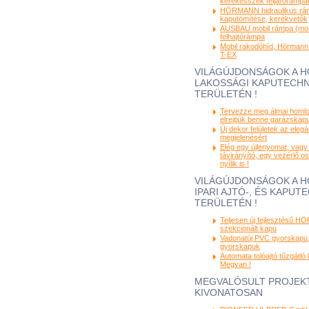
kerekesszék feljárórámpá
HÖRMANN hidraulikus rám
kaputömítése, kerékvetők
AUSBAU mobil rámpa (mobi
felhajtórámpa
Mobil rakodóhíd, Hörmann
T-EX
VILÁGÚJDONSÁGOK A 
LAKOSSÁGI KAPUTECHN
TERÜLETÉN !
Tervezze meg álmai homlo
elrejtjük benne garázskapuj
Új dekor felületek az eleg
megjelenésért
Elég egy újlenyomat, vagy
távirányító, egy vezérlő o
nyílik is !
VILÁGÚJDONSÁGOK A 
IPARI AJTÓ-, ÉS KAPUT
TERÜLETÉN !
Teljesen új fejlesztésű 
szekcionált kapu
Vadonatúj PVC gyorskapu, 
gyorskapuk
Automata tolóajtó tűzgátló 
Megvan !
MEGVALÓSULT PROJEK
KIVONATOSAN